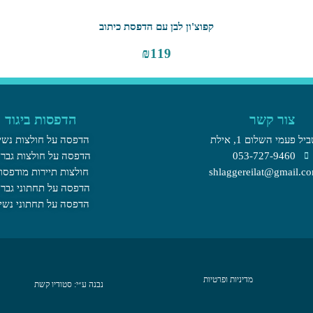
קפוצ'ון לבן עם הדפסת כיתוב
₪
119
צור קשר
הדפסות ביגוד
יל פעמי השלום 1, אילת​
הדפסה על חולצות נשי
053-727-9460
הדפסה על חולצות גברי
shlaggereilat@gmail.c
חולצות תיירות מודפסו
הדפסה על תחתוני גברי
הדפסה על תחתוני נשי
מדיניות ופרטיות
נבנה ע״י: סטודיו קשת