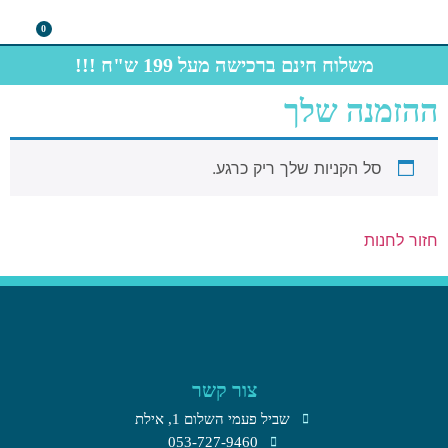
0
צרו קשר
תחתוני גברים
חולצות תיירות
משלוח חינם ברכישה מעל 199 ש"ח !!!
ההזמנה שלך
סל הקניות שלך ריק כרגע.
חזור לחנות
צור קשר
שביל פעמי השלום 1, אילת​
053-727-9460