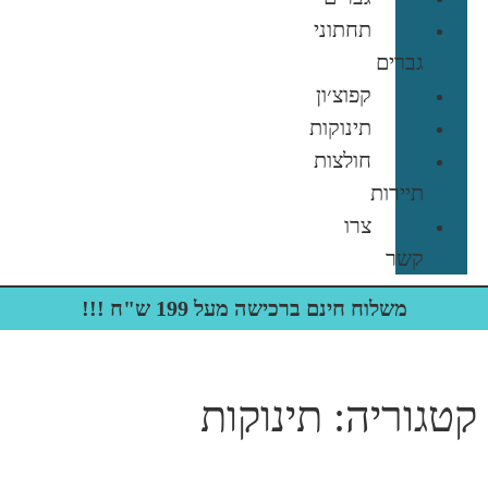
תחתוני
גברים
קפוצ׳ון
תינוקות
חולצות
תיירות
צרו
קשר
משלוח חינם ברכישה מעל 199 ש"ח !!!
קטגוריה: תינוקות