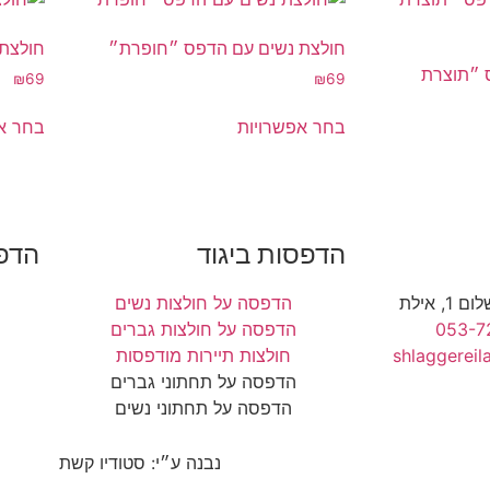
חולצת נשים עם הדפס ״חופרת״
חולצת 
 ״תוצרת
₪
69
₪
69
בחר אפשרויות
בחר א
הדפסות ביגוד
הדפס
 אילת​
הדפסה על חולצות נשים
053-7
הדפסה על חולצות גברים
shlaggerei
חולצות תיירות מודפסות
ה
הדפסה על תחתוני גברים
הדפסה על תחתוני נשים
נבנה ע״י: סטודיו קשת
מדיניות ופרטיות