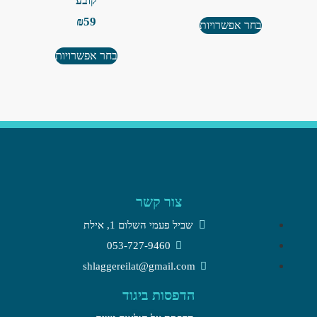
קובע
₪
59
בחר אפשרויות
בחר אפשרויות
צור קשר
שביל פעמי השלום 1, אילת​
053-727-9460
shlaggereilat@gmail.com
הדפסות ביגוד