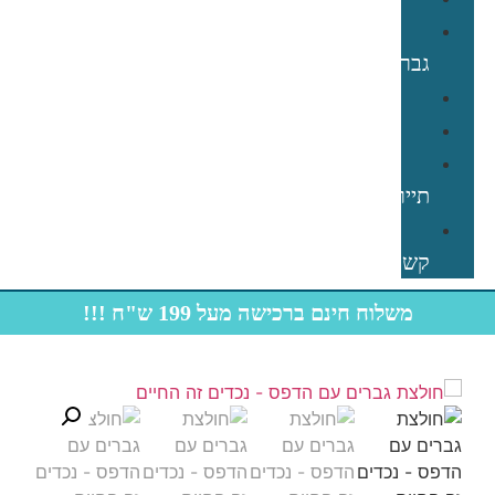
תחתוני
גברים
קפוצ׳ון
תינוקות
חולצות
תיירות
צרו
קשר
משלוח חינם ברכישה מעל 199 ש"ח !!!