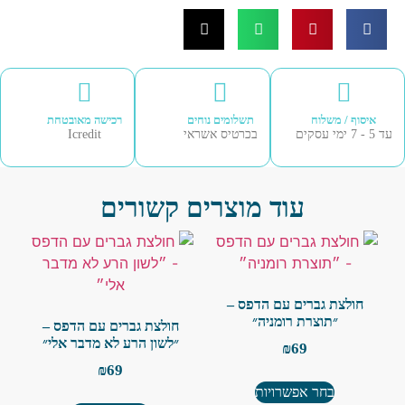
איסוף / משלוח
תשלומים נוחים
רכישה מאובטחת
עסקים
בכרטיס אשראי
Icredit
עוד מוצרים קשורים
חולצת גברים עם הדפס –
״תוצרת רומניה״
חולצת גברים עם הדפס –
״לשון הרע לא מדבר אלי״
₪
69
₪
69
בחר אפשרויות