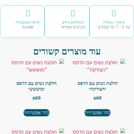
איסוף / משלוח
תשלומים נוחים
רכישה מאובטחת
עסקים
בכרטיס אשראי
Icredit
עוד מוצרים קשורים
חולצת נשים עם הדפס
חולצת נשים עם הדפס
״הצודקת״
״מוששש״
₪
69
₪
69
בחר אפשרויות
בחר אפשרויות