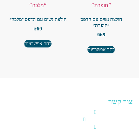
חולצת נשים עם הדפס
חולצת נשים עם הדפס ״מלכה״
״חופרת״
₪
69
₪
69
בחר אפשרויות
בחר אפשרויות
ור קשר
שביל פעמי השלום 1, אילת​
053-727-9460
shlaggereilat@gmail.com