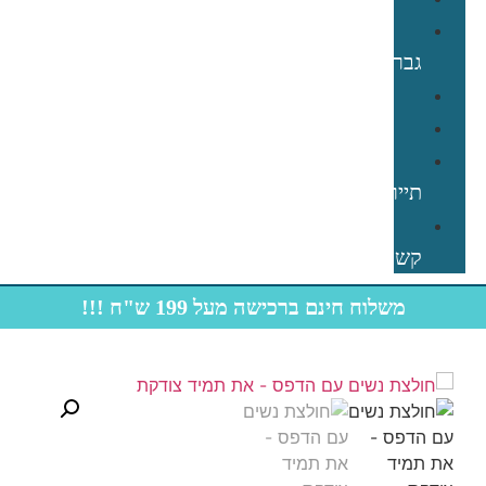
תחתוני
גברים
קפוצ׳ון
תינוקות
חולצות
תיירות
צרו
קשר
משלוח חינם ברכישה מעל 199 ש"ח !!!