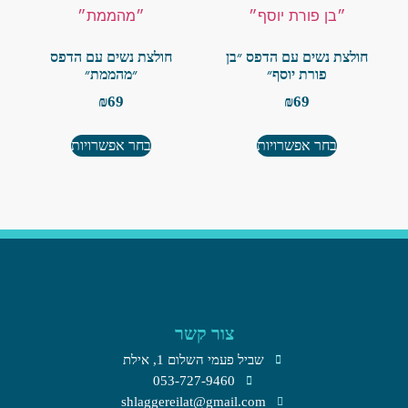
חולצת נשים עם הדפס ״בן
חולצת נשים עם הדפס
פורת יוסף״
״מהממת״
₪
69
₪
69
בחר אפשרויות
בחר אפשרויות
צור קשר
שביל פעמי השלום 1, אילת​
053-727-9460
shlaggereilat@gmail.com