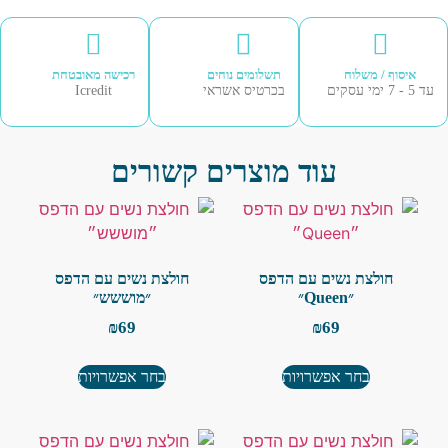
איסוף / משלוח
תשלומים נוחים
רכישה מאובטחת
עסקים
בכרטיס אשראי
Icredit
עוד מוצרים קשורים
חולצת נשים עם הדפס
חולצת נשים עם הדפס
״Queen״
״מוששש״
₪
69
₪
69
בחר אפשרויות
בחר אפשרויות