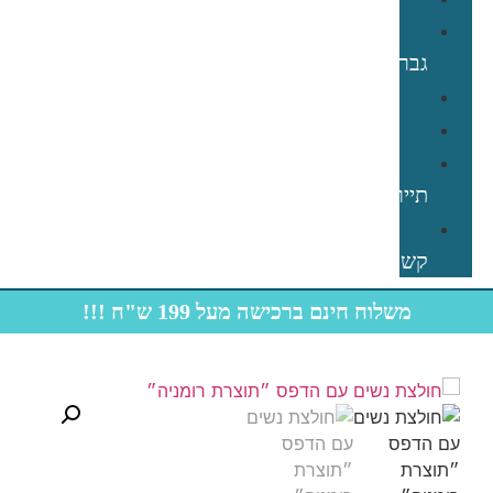
תחתוני
גברים
קפוצ׳ון
תינוקות
חולצות
תיירות
צרו
קשר
משלוח חינם ברכישה מעל 199 ש"ח !!!