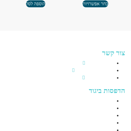
בחר אפשרויות
הוספה לסל
ור קשר
שביל פעמי השלום 1, אילת​
053-727-9460
shlaggereilat@gmail.com
דפסות ביגוד
הדפסה על חולצות נשים
הדפסה על חולצות גברים
חולצות תיירות מודפסות
הדפסה על תחתוני גברים
הדפסה על תחתוני נשים