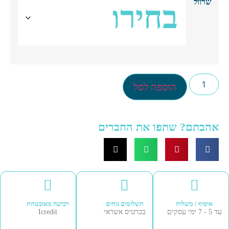
שרוול
הוספה לסל
הבתם? שתפו את החברים
איסוף / משלוח
תשלומים נוחים
רכישה מאובטחת
עסקים
בכרטיס אשראי
Icredit