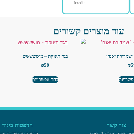
Icredit
עוד מוצרים קשורים
 ׳שמדורה יאנה׳
בגד תינוקת – מוששששש
₪
59
₪
5
שרויות
בחר אפשרויות
צור קשר
הדפסות ביגוד
יל פעמי השלום 1, אילת​
הדפסה על חולצות נשי