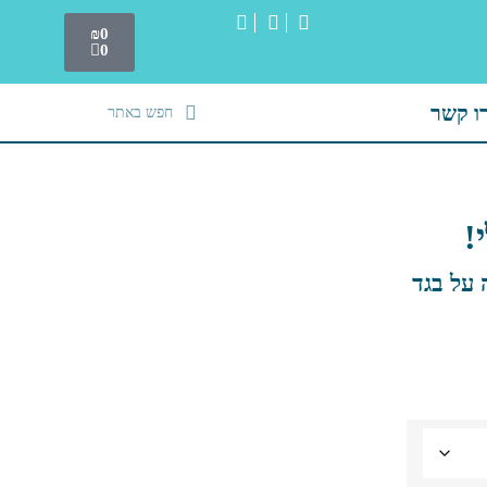
₪
0
0
ו קשר
!
 על בגד