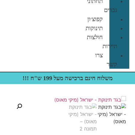
תחתוני
גברים
קפוצ׳ון
תינוקות
חולצות
תיירות
צרו
קשר
משלוח חינם ברכישה מעל 199 ש"ח !!!