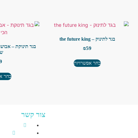
בגד לתינוק – the future king
בגד תינוקת – אבוש, 
₪
59
שו
9
בחר אפשרויות
בחר אפ
צור קשר
שביל פעמי השלום
-9460