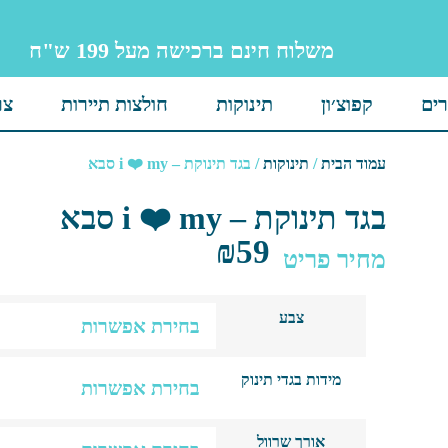
משלוח חינם ברכישה מעל 199 ש"ח
רים
קפוצ׳ון
תינוקות
חולצות תיירות
צר
עמוד הבית
/
תינוקות
/ בגד תינוקת – i ❤️ my סבא
בגד תינוקת – i ❤️ my סבא
₪
59
מחיר פריט
צבע
מידות בגדי תינוק
אורך שרוול