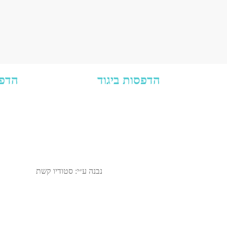
הדפסות ביגוד
הדפס
אילת​
הדפסה על חולצות נשים
053-7
הדפסה על חולצות גברים
shlaggerei
חולצות תיירות מודפסות
הדפסה על תחתוני גברים
הדפסה על תחתוני נשים
נבנה ע״י: סטודיו קשת
מדיניות ופרטיות