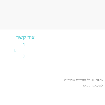
צור קשר
שביל פעמי השלום 1, 
27-9460
lat@gmail.com
2026 © כל הזכויות שמורות
הצהרת נגישות
לשלאגר בע״מ