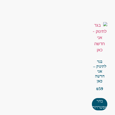
בגד
לתינוק –
אני
חדשה
כאן
₪
59
בחר
אפשרויות