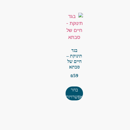
בגד
תינוקת –
חיים של
סבתא
₪
59
בחר
אפשרויות