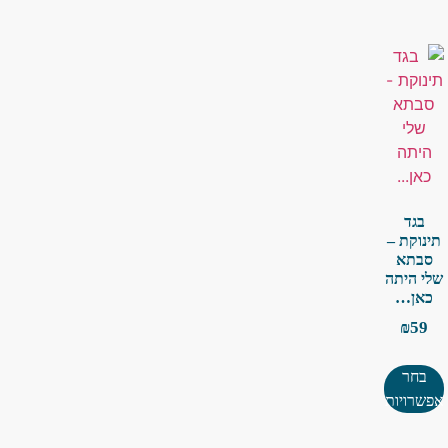
בגד
תינוקת –
סבתא
שלי היתה
כאן…
₪
59
בחר
אפשרויות